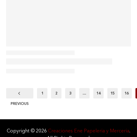
1
2
3
…
14
15
16
PREVIOUS
Copyright © 2026
Creaciones Ene Papeleria y Merceria
.