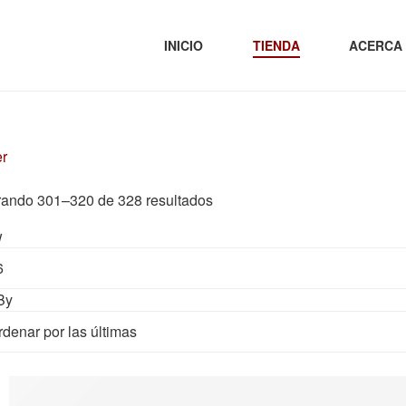
INICIO
TIENDA
ACERCA
er
rando 301–320 de 328 resultados
w
By