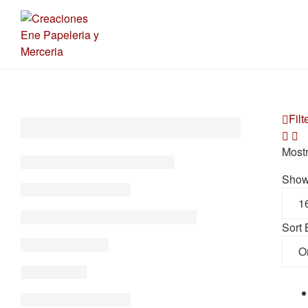
Filt
Most
Sho
Sort 