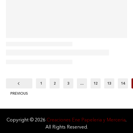
1
2
3
…
12
13
14
PREVIOUS
Copyright © 2026
Creaciones Ene Papeleria y Merceria
.
All Rights Reserved.