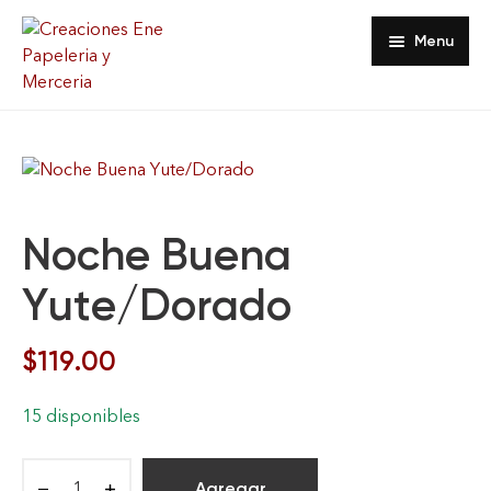
Menu
Inicio
Tienda
Acerca De
Noche Buena
Contacto
Yute/Dorado
Favoritos
$
119.00
Mi Cuenta
15 disponibles
Agregar