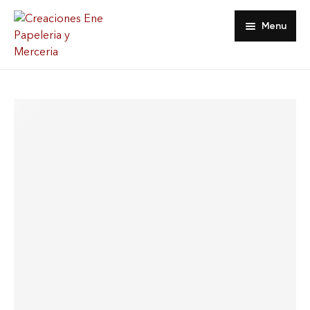
Menu
Inicio
Tienda
Acerca De
Contacto
Favoritos
Mi Cuenta