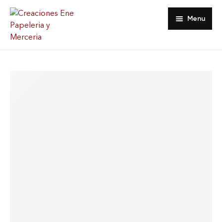
Menu
Inicio
Tienda
Acerca De
Contacto
Favoritos
Mi Cuenta