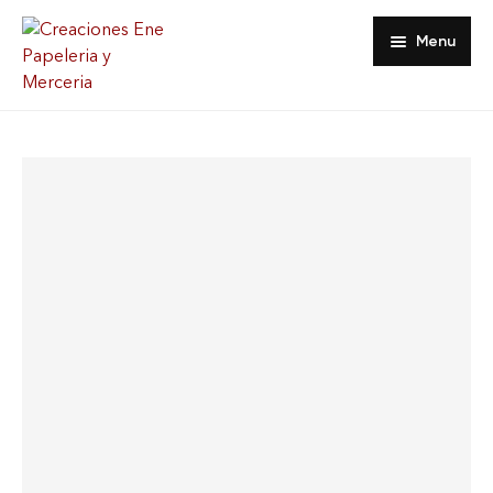
Menu
Inicio
Tienda
Acerca De
Contacto
Favoritos
Mi Cuenta