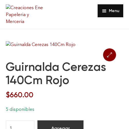
Menu
Inicio
Tienda
Acerca De
Guirnalda Cerezas
🔍
Contacto
140Cm Rojo
Favoritos
$
660.00
Mi Cuenta
5 disponibles
Agregar