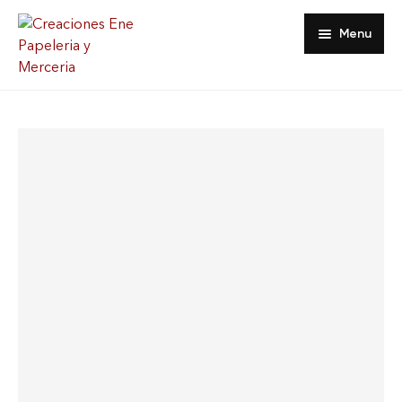
Menu
Inicio
Tienda
Acerca De
Contacto
Favoritos
Mi Cuenta