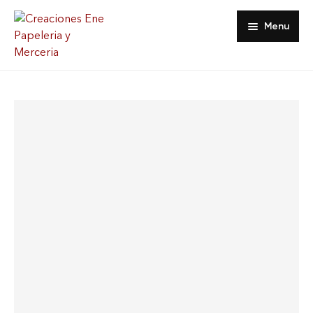
Menu
Inicio
Tienda
Acerca De
Contacto
Favoritos
Mi Cuenta