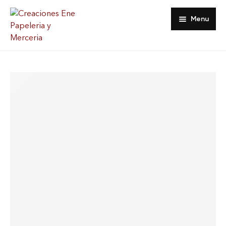
Menu
Inicio
Tienda
Acerca De
Contacto
Favoritos
Mi Cuenta