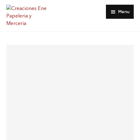
Menu
Inicio
Tienda
Acerca De
Contacto
Favoritos
Mi Cuenta