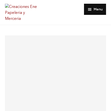
Menu
Inicio
Tienda
Acerca De
Contacto
Favoritos
Mi Cuenta