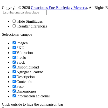
Copyright © 2026
Creaciones Ene Papeleria y Merceria
. All Rights 
Hide Similitudes
Resaltar diferencias
Seleccionar campos
Imagen
SKU
Valoracion
Precio
Stock
Disponibilidad
Agregar al carrito
Descripcion
Contenido
Peso
Dimensiones
Informacion adicional
Click outside to hide the comparison bar