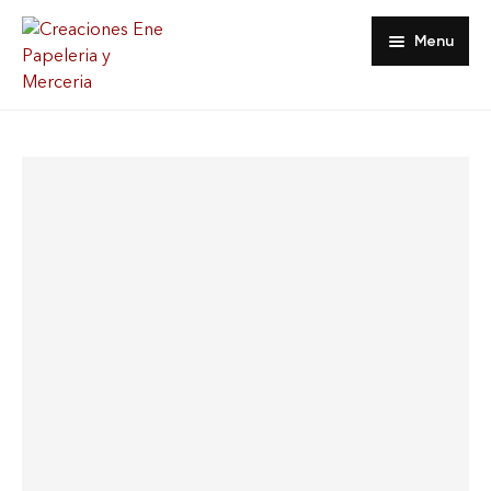
Menu
Inicio
Tienda
Acerca De
Contacto
Favoritos
Mi Cuenta