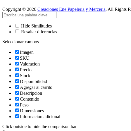
Copyright © 2026
Creaciones Ene Papeleria y Merceria
. All Rights 
Hide Similitudes
Resaltar diferencias
Seleccionar campos
Imagen
SKU
Valoracion
Precio
Stock
Disponibilidad
Agregar al carrito
Descripcion
Contenido
Peso
Dimensiones
Informacion adicional
Click outside to hide the comparison bar