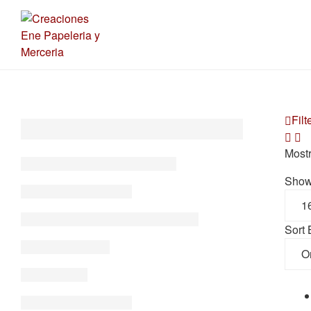
Filt
Mostr
Sho
Sort 